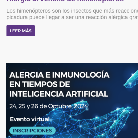
Los himenópteros son los insectos que más reaccione
picadura puede llegar a ser una reacción alérgica gra