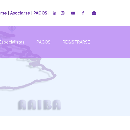
|
|
|
|
|
|
arse
Asociarse
PAGOS
Especialistas
PAGOS
REGISTRARSE