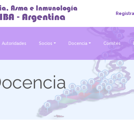
Registr
(current)
Autoridades
Socios
Docencia
Comités
Docencia